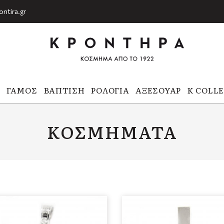
ontira.gr
Α
ΓΆΜΟΣ
ΒΆΠΤΙΣΗ
ΡΟΛΌΓΙΑ
ΑΞΕΣΟΥΆΡ
K COLL
ΚΟΣΜΉΜΑΤΑ