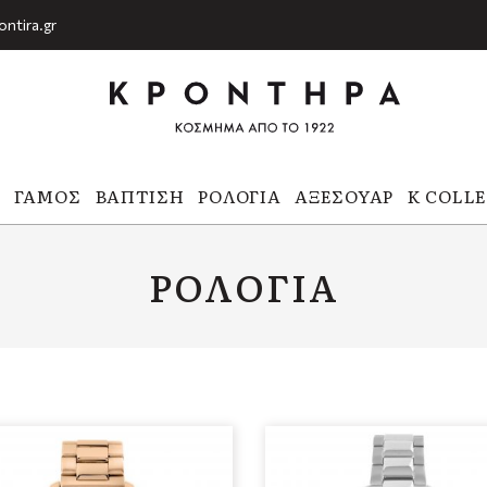
ontira.gr
Α
ΓΆΜΟΣ
ΒΆΠΤΙΣΗ
ΡΟΛΌΓΙΑ
ΑΞΕΣΟΥΆΡ
K COLL
ΡΟΛΌΓΙΑ