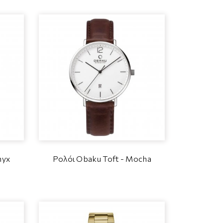
nyx
Ρολόι Obaku Toft - Mocha