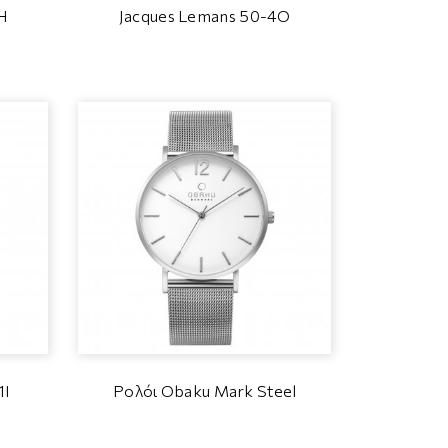
H
Jacques Lemans 50-4O
1I
Ρολόι Obaku Mark Steel