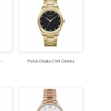
 -
Ρολόι Obaku Chili Gatsby