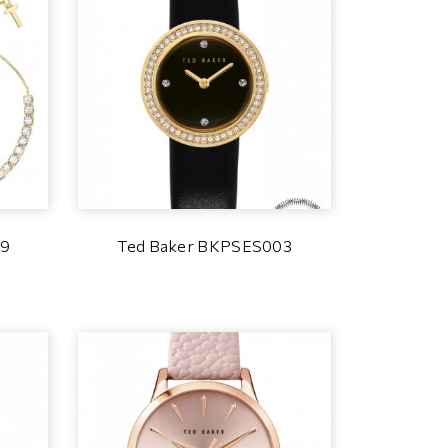
19
Ted Baker BKPSES003