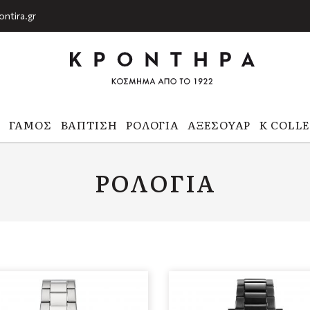
ontira.gr
Α
ΓΆΜΟΣ
ΒΆΠΤΙΣΗ
ΡΟΛΌΓΙΑ
ΑΞΕΣΟΥΆΡ
K COLL
ΡΟΛΌΓΙΑ