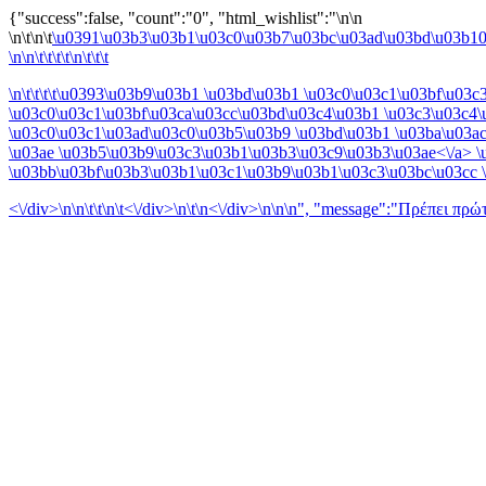
{"success":false, "count":"0", "html_wishlist":"
\n\n
\n\t\n\t
\u0391\u03b3\u03b1\u03c0\u03b7\u03bc\u03ad\u03bd\u03b1
0
\n\n\t\t\t\t\n\t\t\t
\n\t\t\t\t\u0393\u03b9\u03b1 \u03bd\u03b1 \u03c0\u03c1\u03bf\u0
\u03c0\u03c1\u03bf\u03ca\u03cc\u03bd\u03c4\u03b1 \u03c3\u03c4
\u03c0\u03c1\u03ad\u03c0\u03b5\u03b9 \u03bd\u03b1 \u03ba\u03a
\u03ae
\u03b5\u03b9\u03c3\u03b1\u03b3\u03c9\u03b3\u03ae<\/a> \
\u03bb\u03bf\u03b3\u03b1\u03c1\u03b9\u03b1\u03c3\u03bc\u03cc \u03c3
<\/div>\n\n\t\t\n\t<\/div>\n\t\n<\/div>\n
\n\n", "message":"Πρέπει πρώ