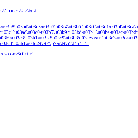
<\/span><\/a>\t\n\t
3c3\u03b8\u03ad\u03c3\u03b5\u03c4\u03b5 \u03c0\u03c1\u03bf\u03ca
\u03c1\u03ad\u03c0\u03b5\u03b9 \u03bd\u03b1 \u03ba\u03ac\u03bd
u03b9\u03c3\u03b1\u03b3\u03c9\u03b3\u03ae<\/a> \u03c3\u03c4\u03
\u03b1\u03c2\t\t\t<\/p>\n\t\t\n\t\t \n \n \n
τα να συνδεθείτε!"}