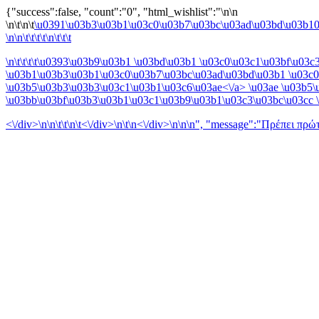
{"success":false, "count":"0", "html_wishlist":"
\n\n
\n\t\n\t
\u0391\u03b3\u03b1\u03c0\u03b7\u03bc\u03ad\u03bd\u03b1
0
\n\n\t\t\t\t\n\t\t\t
\n\t\t\t\t\u0393\u03b9\u03b1 \u03bd\u03b1 \u03c0\u03c1\u03bf\u0
\u03b1\u03b3\u03b1\u03c0\u03b7\u03bc\u03ad\u03bd\u03b1 \u03c0
\u03b5\u03b3\u03b3\u03c1\u03b1\u03c6\u03ae<\/a> \u03ae
\u03b5\
\u03bb\u03bf\u03b3\u03b1\u03c1\u03b9\u03b1\u03c3\u03bc\u03cc \u03c3
<\/div>\n\n\t\t\n\t<\/div>\n\t\n<\/div>\n
\n\n", "message":"Πρέπει πρώ