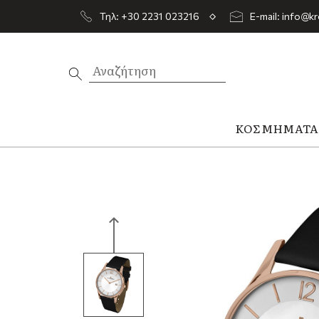
Τηλ: +30 2231 023216
E-mail: info@kr
ΚΟΣΜΉΜΑΤ