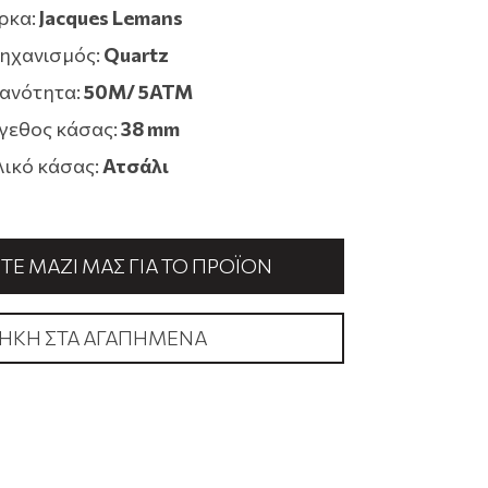
ρκα:
Jacques Lemans
ηχανισμός:
Quartz
ανότητα:
50M/ 5ATM
γεθος κάσας:
38 mm
λικό κάσας:
Ατσάλι
Ε ΜΑΖΊ ΜΑΣ ΓΙΑ ΤΟ ΠΡΟΪΌΝ
ΉΚΗ ΣΤΑ ΑΓΑΠΗΜΈΝΑ