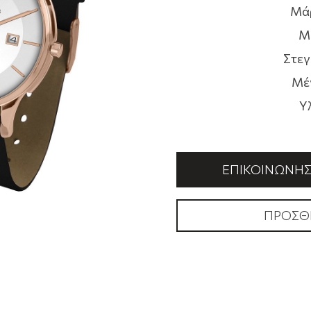
Μά
Μ
Στεγ
Μέ
Υ
ΕΠΙΚΟΙΝΩΝΉΣΤ
ΠΡΟΣΘ