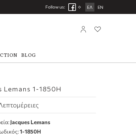
Follow us:
ΕΛ
EN
ECTION
BLOG
s Lemans 1-1850H
Λεπτομέρειες
εία:
Jacques Lemans
ωδικός:
1-1850H