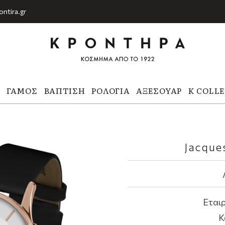
ontira.gr
Α
ΓΆΜΟΣ
ΒΆΠΤΙΣΗ
ΡΟΛΌΓΙΑ
ΑΞΕΣΟΥΆΡ
K COLL
Jacque
Εταιρ
Κ