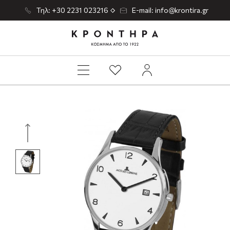
Τηλ: +30 2231 023216
E-mail: info@krontira.gr