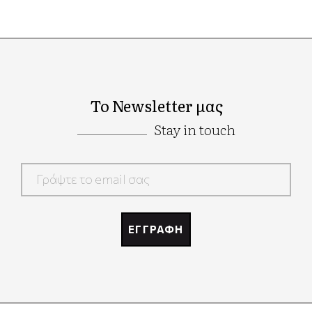
Το Newsletter μας
Stay in touch
Google
Recaptcha
ΕΓΓΡΑΦΗ
Google