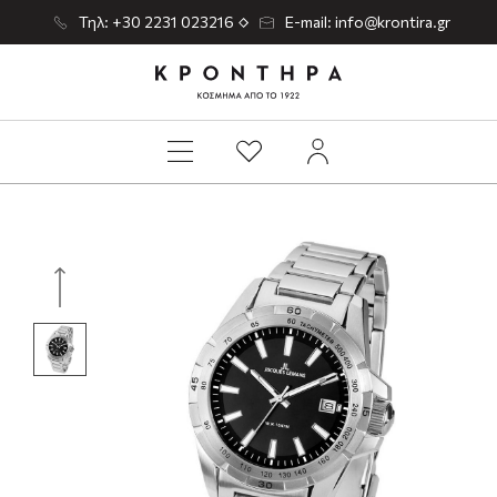
Τηλ: +30 2231 023216
E-mail: info@krontira.gr