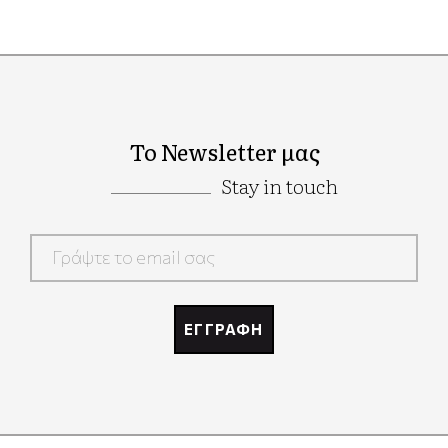
Το Newsletter μας
Stay in touch
Google
Recaptcha
ΕΓΓΡΑΦΗ
Google