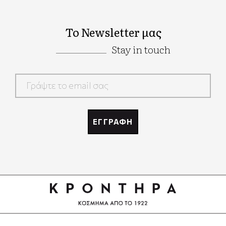
Το Newsletter μας
Stay in touch
Google
Recaptcha
ΕΓΓΡΑΦΗ
Google
Recaptcha