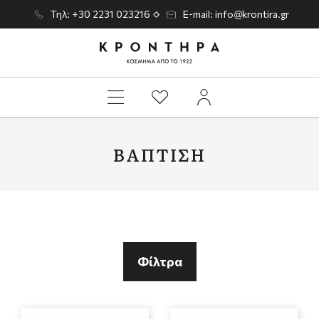
Τηλ: +30 2231 023216
E-mail: info@krontira.gr
ΒΆΠΤΙΣΗ
Φίλτρα