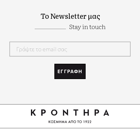
Το Newsletter μας
Stay in touch
Google
Recaptcha
ΕΓΓΡΑΦΗ
Google
Recaptcha