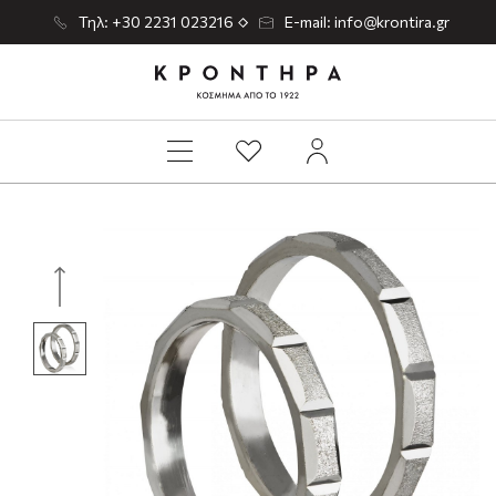
Τηλ: +30 2231 023216
E-mail: info@krontira.gr