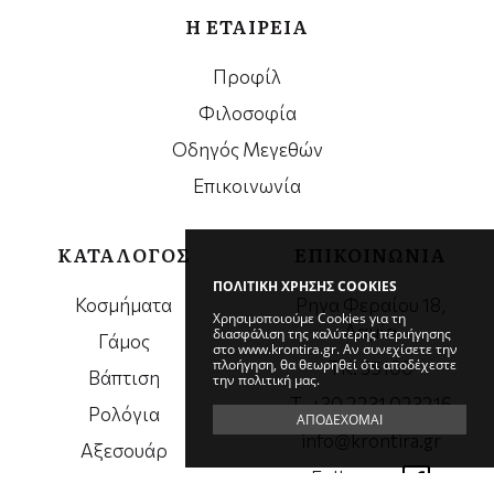
Η ΕΤΑΙΡΕΙΑ
Προφίλ
Φιλοσοφία
Οδηγός Μεγεθών
Επικοινωνία
ΚΑΤΑΛΟΓΟΣ
ΕΠΙΚΟΙΝΩΝΙΑ
ΠΟΛΙΤΙΚΗ ΧΡΗΣΗΣ COOKIES
Κοσμήματα
Ρηγα Φεραίου 18,
Χρησιμοποιούμε Cookies για τη
Λαμία
διασφάλιση της καλύτερης περιήγησης
Γάμος
στο www.krontira.gr. Αν συνεχίσετε την
πλοήγηση, θα θεωρηθεί ότι αποδέχεστε
ΤΚ. 35100
Βάπτιση
την πολιτική μας.
Τ. +30 2231 023216
Ρολόγια
ΑΠΟΔΕΧΟΜΑΙ
info@krontira.gr
Αξεσουάρ
Follow us