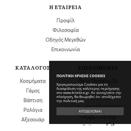
Η ΕΤΑΙΡΕΙΑ
Προφίλ
Φιλοσοφία
Οδηγός Μεγεθών
Επικοινωνία
ΚΑΤΑΛΟΓΟΣ
ΕΠΙΚΟΙΝΩΝΙΑ
ΠΟΛΙΤΙΚΗ ΧΡΗΣΗΣ COOKIES
Κοσμήματα
Ρηγα Φεραίου 18,
Χρησιμοποιούμε Cookies για τη
Λαμία
διασφάλιση της καλύτερης περιήγησης
Γάμος
στο www.krontira.gr. Αν συνεχίσετε την
πλοήγηση, θα θεωρηθεί ότι αποδέχεστε
ΤΚ. 35100
Βάπτιση
την πολιτική μας.
Τ. +30 2231 023216
Ρολόγια
ΑΠΟΔΕΧΟΜΑΙ
info@krontira.gr
Αξεσουάρ
Follow us