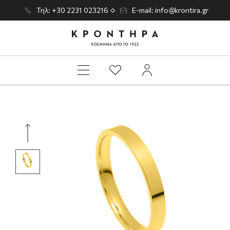
Τηλ: +30 2231 023216
E-mail: info@krontira.gr