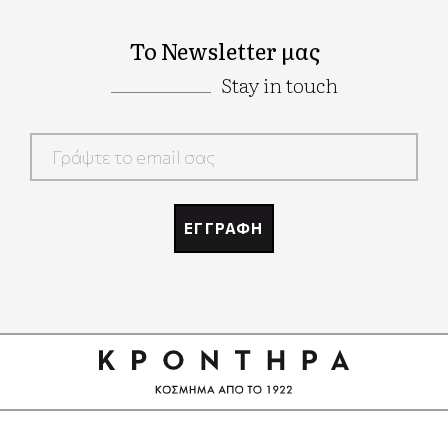
Το Newsletter μας
Stay in touch
Google
Recaptcha
ΕΓΓΡΑΦΗ
Google
Recaptcha