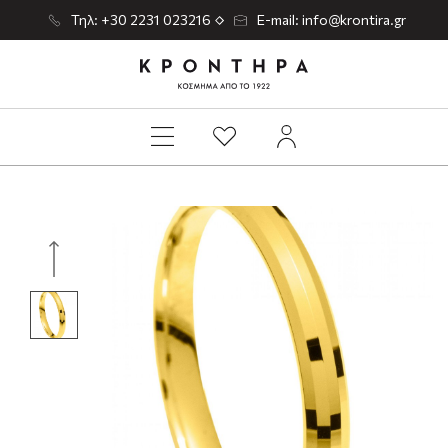
Τηλ: +30 2231 023216
E-mail: info@krontira.gr