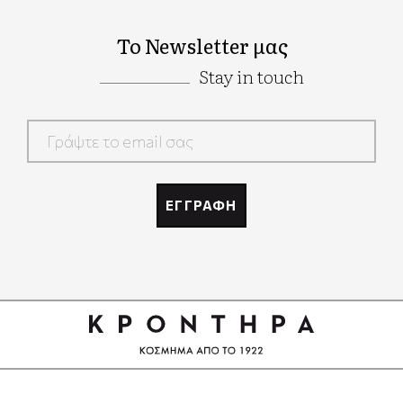
Το Newsletter μας
Stay in touch
Google
Recaptcha
ΕΓΓΡΑΦΗ
Google
Recaptcha