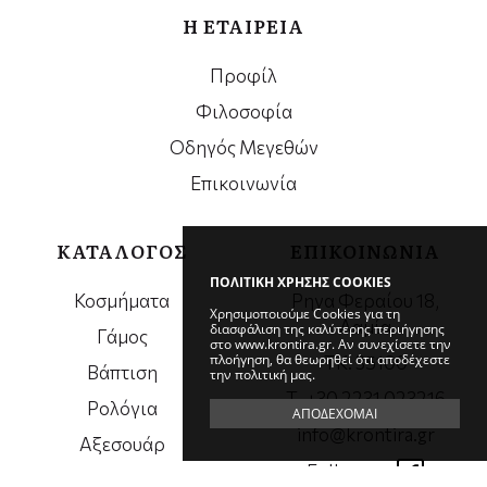
Η ΕΤΑΙΡΕΙΑ
Προφίλ
Φιλοσοφία
Οδηγός Μεγεθών
Επικοινωνία
ΚΑΤΑΛΟΓΟΣ
ΕΠΙΚΟΙΝΩΝΙΑ
ΠΟΛΙΤΙΚΗ ΧΡΗΣΗΣ COOKIES
Κοσμήματα
Ρηγα Φεραίου 18,
Χρησιμοποιούμε Cookies για τη
Λαμία
διασφάλιση της καλύτερης περιήγησης
Γάμος
στο www.krontira.gr. Αν συνεχίσετε την
πλοήγηση, θα θεωρηθεί ότι αποδέχεστε
ΤΚ. 35100
Βάπτιση
την πολιτική μας.
Τ. +30 2231 023216
Ρολόγια
ΑΠΟΔΕΧΟΜΑΙ
info@krontira.gr
Αξεσουάρ
Follow us