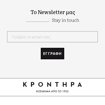
Το Newsletter μας
Stay in touch
Google
Recaptcha
ΕΓΓΡΑΦΗ
Google
Recaptcha