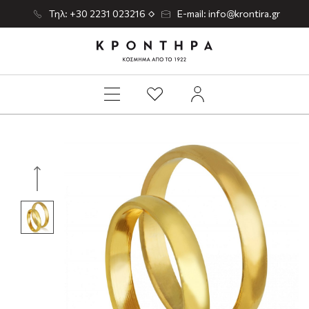
Τηλ: +30 2231 023216
E-mail: info@krontira.gr