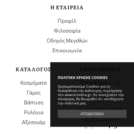
Η ΕΤΑΙΡΕΙΑ
Προφίλ
Φιλοσοφία
Οδηγός Μεγεθών
Επικοινωνία
ΚΑΤΑΛΟΓΟΣ
ΕΠΙΚΟΙΝΩΝΙΑ
ΠΟΛΙΤΙΚΗ ΧΡΗΣΗΣ COOKIES
Κοσμήματα
Ρηγα Φεραίου 18,
Χρησιμοποιούμε Cookies για τη
Λαμία
διασφάλιση της καλύτερης περιήγησης
Γάμος
στο www.krontira.gr. Αν συνεχίσετε την
πλοήγηση, θα θεωρηθεί ότι αποδέχεστε
ΤΚ. 35100
Βάπτιση
την πολιτική μας.
Τ. +30 2231 023216
Ρολόγια
ΑΠΟΔΕΧΟΜΑΙ
info@krontira.gr
Αξεσουάρ
Follow us