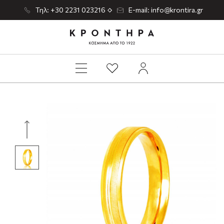
Τηλ: +30 2231 023216
E-mail: info@krontira.gr