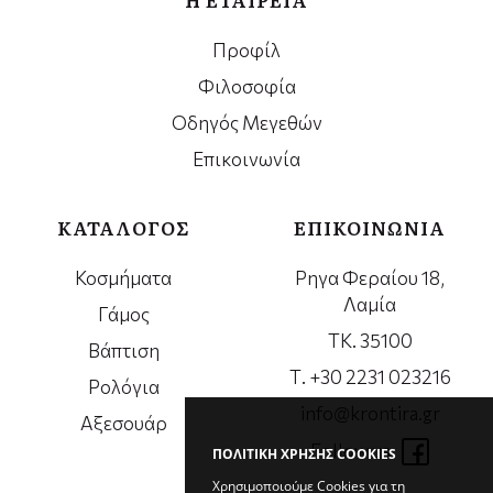
Προφίλ
Φιλοσοφία
Οδηγός Μεγεθών
Επικοινωνία
ΚΑΤΑΛΟΓΟΣ
ΕΠΙΚΟΙΝΩΝΙΑ
Κοσμήματα
Ρηγα Φεραίου 18,
Λαμία
Γάμος
ΤΚ. 35100
Βάπτιση
Τ. +30 2231 023216
Ρολόγια
info@krontira.gr
Αξεσουάρ
Follow us
ΠΟΛΙΤΙΚΗ ΧΡΗΣΗΣ COOKIES
Χρησιμοποιούμε Cookies για τη