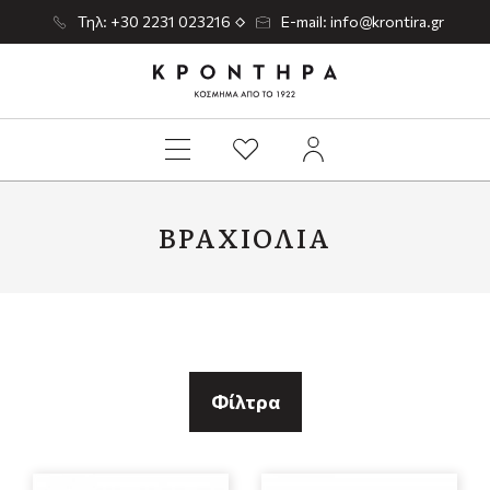
Τηλ: +30 2231 023216
E-mail: info@krontira.gr
ΒΡΑΧΙΌΛΙΑ
Φίλτρα