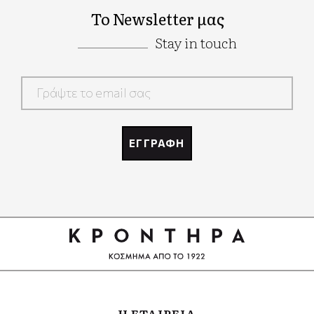
Το Newsletter μας
Stay in touch
Google
Recaptcha
ΕΓΓΡΑΦΗ
Google
Recaptcha
Η ΕΤΑΙΡΕΙΑ