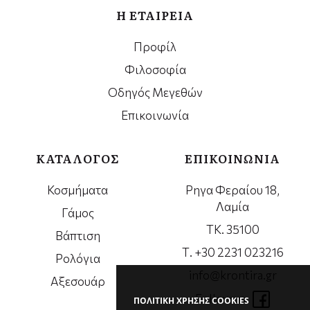
Η ΕΤΑΙΡΕΙΑ
Προφίλ
Φιλοσοφία
Οδηγός Μεγεθών
Επικοινωνία
ΚΑΤΑΛΟΓΟΣ
ΕΠΙΚΟΙΝΩΝΙΑ
Κοσμήματα
Ρηγα Φεραίου 18,
Λαμία
Γάμος
ΤΚ. 35100
Βάπτιση
Τ. +30 2231 023216
Ρολόγια
info@krontira.gr
Αξεσουάρ
Follow us
ΠΟΛΙΤΙΚΗ ΧΡΗΣΗΣ COOKIES