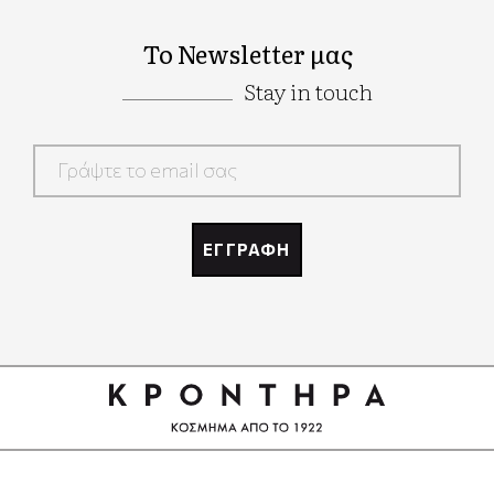
Το Newsletter μας
Stay in touch
Google
Recaptcha
ΕΓΓΡΑΦΗ
Google
Recaptcha