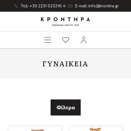
Τηλ: +30 2231 023216
E-mail: info@krontira.gr
ΓΥΝΑΙΚΕΊΑ
Φίλτρα