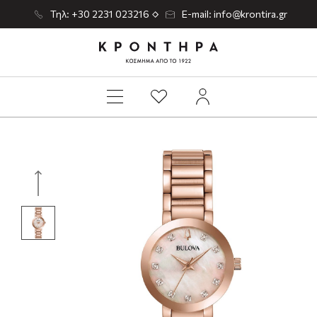
Τηλ: +30 2231 023216
E-mail: info@krontira.gr