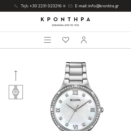
Τηλ: +30 2231 023216
E-mail: info@krontira.gr