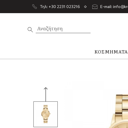
Τηλ: +30 2231 023216
E-mail: info@kr
ΚΟΣΜΉΜΑΤ