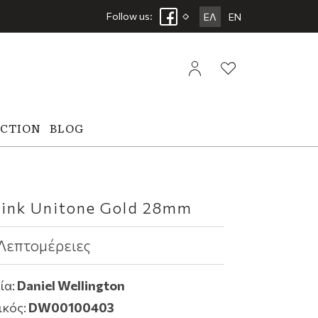
Follow us:
ΕΛ
EN
ECTION
BLOG
Link Unitone Gold 28mm
Λεπτομέρειες
ία:
Daniel Wellington
ικός:
DW00100403