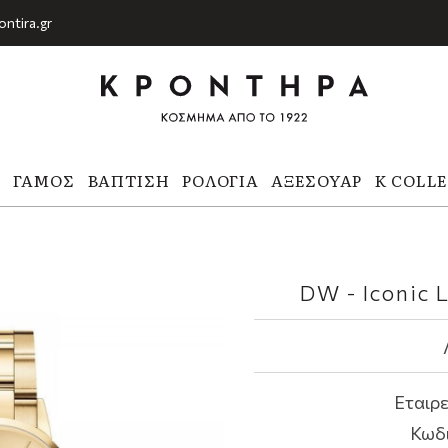
ontira.gr
Α
ΓΆΜΟΣ
ΒΆΠΤΙΣΗ
ΡΟΛΌΓΙΑ
ΑΞΕΣΟΥΆΡ
K COLL
DW - Iconic 
Εταιρε
Κωδ