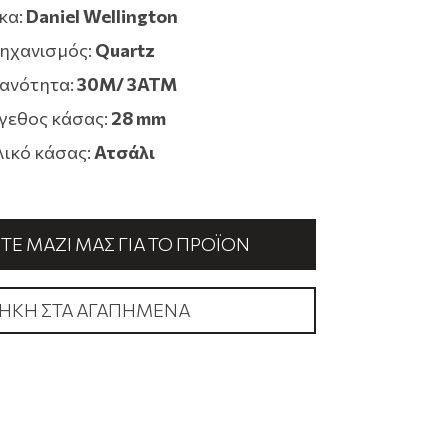
κα:
Daniel Wellington
ηχανισμός:
Quartz
ανότητα:
30M/ 3ATM
γεθος κάσας:
28 mm
λικό κάσας:
Ατσάλι
Ε ΜΑΖΊ ΜΑΣ ΓΙΑ ΤΟ ΠΡΟΪΌΝ
ΉΚΗ ΣΤΑ ΑΓΑΠΗΜΈΝΑ