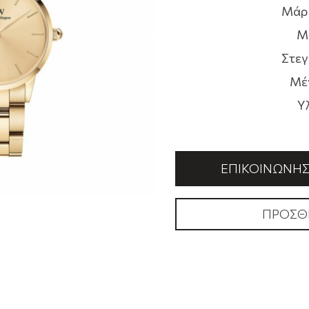
Μάρ
Μ
Στεγ
Μέ
Υ
ΕΠΙΚΟΙΝΩΝΉΣΤ
ΠΡΟΣΘ