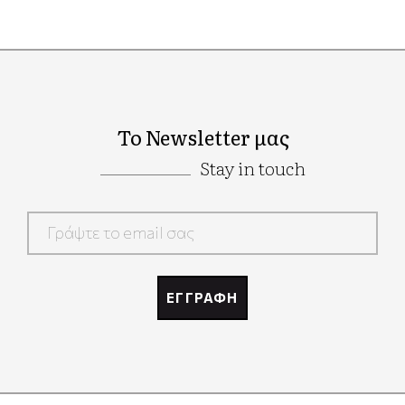
Το Newsletter μας
Stay in touch
Google
Recaptcha
ΕΓΓΡΑΦΗ
Google