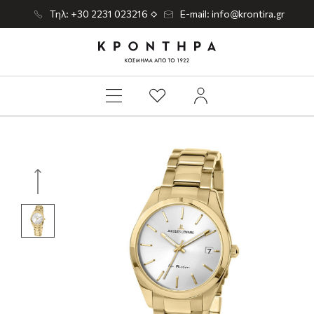
Τηλ: +30 2231 023216
E-mail: info@krontira.gr