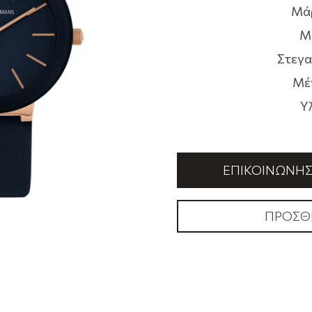
Μά
Μ
Στεγα
Μέ
Υ
ΕΠΙΚΟΙΝΩΝΉΣΤ
ΠΡΟΣΘ