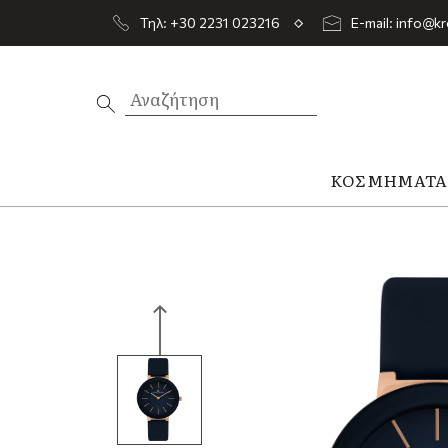
Τηλ: +30 2231 023216
E-mail: info@kr
ΚΟΣΜΉΜΑΤ