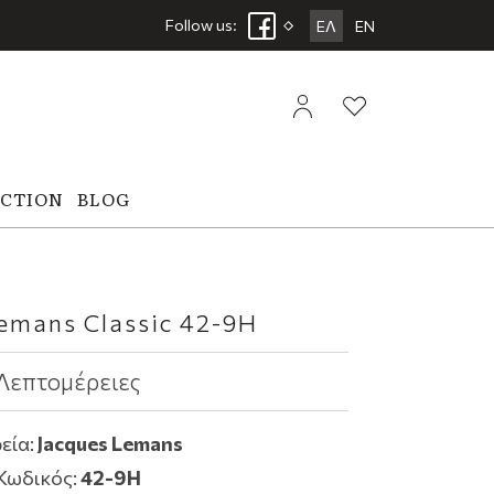
Follow us:
ΕΛ
EN
ECTION
BLOG
emans Classic 42-9H
Λεπτομέρειες
εία:
Jacques Lemans
Κωδικός:
42-9H