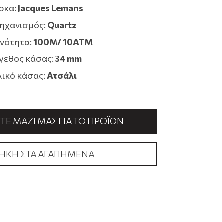
ρκα:
Jacques Lemans
ηχανισμός:
Quartz
νότητα:
100M/ 10ATM
γεθος κάσας:
34 mm
λικό κάσας:
Ατσάλι
Ε ΜΑΖΊ ΜΑΣ ΓΙΑ ΤΟ ΠΡΟΪΌΝ
ΉΚΗ ΣΤΑ ΑΓΑΠΗΜΈΝΑ