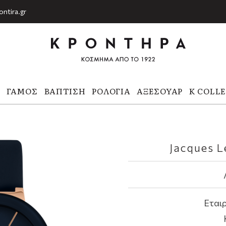
ontira.gr
Α
ΓΆΜΟΣ
ΒΆΠΤΙΣΗ
ΡΟΛΌΓΙΑ
ΑΞΕΣΟΥΆΡ
K COLL
Jacques L
Εταιρ