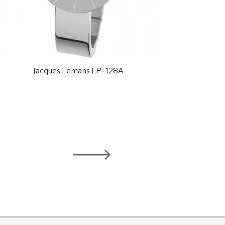
Jacques Lemans LP-128A
J