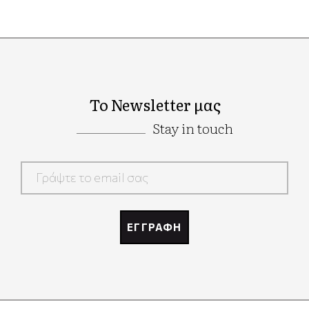
Το Newsletter μας
Stay in touch
Google
Recaptcha
ΕΓΓΡΑΦΗ
Google