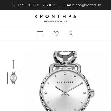
Τηλ: +30 2231 023216
E-mail: info@krontira.gr