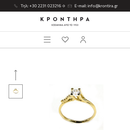
Τηλ: +30 2231 023216
E-mail: info@krontira.gr