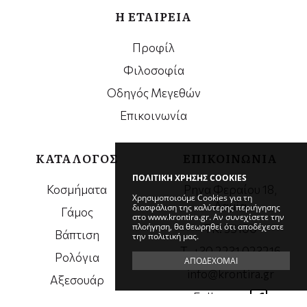
Η ΕΤΑΙΡΕΙΑ
Προφίλ
Φιλοσοφία
Οδηγός Μεγεθών
Επικοινωνία
ΚΑΤΑΛΟΓΟΣ
ΕΠΙΚΟΙΝΩΝΙΑ
ΠΟΛΙΤΙΚΗ ΧΡΗΣΗΣ COOKIES
Κοσμήματα
Ρηγα Φεραίου 18,
Χρησιμοποιούμε Cookies για τη
Λαμία
διασφάλιση της καλύτερης περιήγησης
Γάμος
στο www.krontira.gr. Αν συνεχίσετε την
πλοήγηση, θα θεωρηθεί ότι αποδέχεστε
ΤΚ. 35100
Βάπτιση
την πολιτική μας.
Τ. +30 2231 023216
Ρολόγια
ΑΠΟΔΕΧΟΜΑΙ
info@krontira.gr
Αξεσουάρ
Follow us