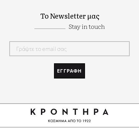
Το Newsletter μας
Stay in touch
Google
Recaptcha
ΕΓΓΡΑΦΗ
Google
Recaptcha