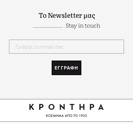
Το Newsletter μας
Stay in touch
Google
Recaptcha
ΕΓΓΡΑΦΗ
Google
Recaptcha