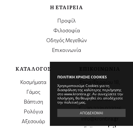
Η ΕΤΑΙΡΕΙΑ
Προφίλ
Φιλοσοφία
Οδηγός Μεγεθών
Επικοινωνία
ΚΑΤΑΛΟΓΟΣ
ΕΠΙΚΟΙΝΩΝΙΑ
ΠΟΛΙΤΙΚΗ ΧΡΗΣΗΣ COOKIES
Κοσμήματα
Ρηγα Φεραίου 18,
Χρησιμοποιούμε Cookies για τη
Λαμία
διασφάλιση της καλύτερης περιήγησης
Γάμος
στο www.krontira.gr. Αν συνεχίσετε την
πλοήγηση, θα θεωρηθεί ότι αποδέχεστε
ΤΚ. 35100
Βάπτιση
την πολιτική μας.
Τ. +30 2231 023216
Ρολόγια
ΑΠΟΔΕΧΟΜΑΙ
info@krontira.gr
Αξεσουάρ
Follow us