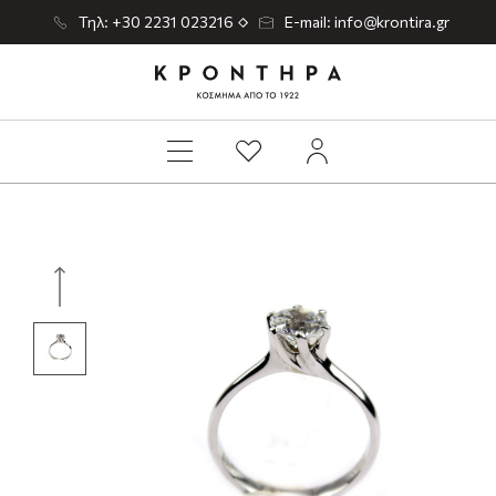
Τηλ: +30 2231 023216
E-mail: info@krontira.gr