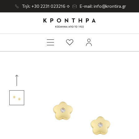
Τηλ: +30 2231 023216
E-mail: info@krontira.gr