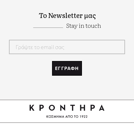
Το Newsletter μας
Stay in touch
Google
Recaptcha
ΕΓΓΡΑΦΗ
Google
Recaptcha