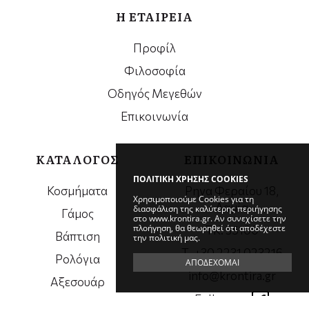
Η ΕΤΑΙΡΕΙΑ
Προφίλ
Φιλοσοφία
Οδηγός Μεγεθών
Επικοινωνία
ΚΑΤΑΛΟΓΟΣ
ΕΠΙΚΟΙΝΩΝΙΑ
ΠΟΛΙΤΙΚΗ ΧΡΗΣΗΣ COOKIES
Κοσμήματα
Ρηγα Φεραίου 18,
Χρησιμοποιούμε Cookies για τη
Λαμία
διασφάλιση της καλύτερης περιήγησης
Γάμος
στο www.krontira.gr. Αν συνεχίσετε την
πλοήγηση, θα θεωρηθεί ότι αποδέχεστε
ΤΚ. 35100
Βάπτιση
την πολιτική μας.
Τ. +30 2231 023216
Ρολόγια
ΑΠΟΔΕΧΟΜΑΙ
info@krontira.gr
Αξεσουάρ
Follow us