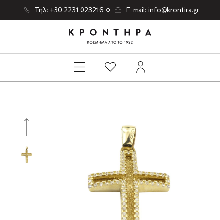
Τηλ: +30 2231 023216
E-mail: info@krontira.gr