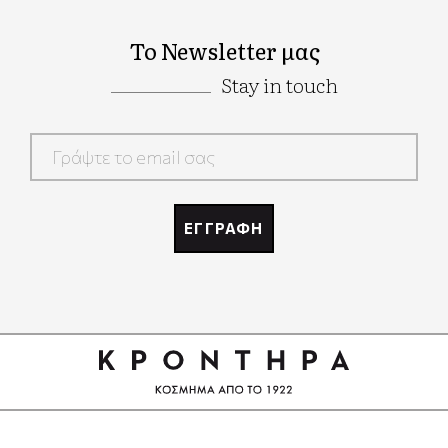
Το Newsletter μας
Stay in touch
Google
Recaptcha
ΕΓΓΡΑΦΗ
Google
Recaptcha