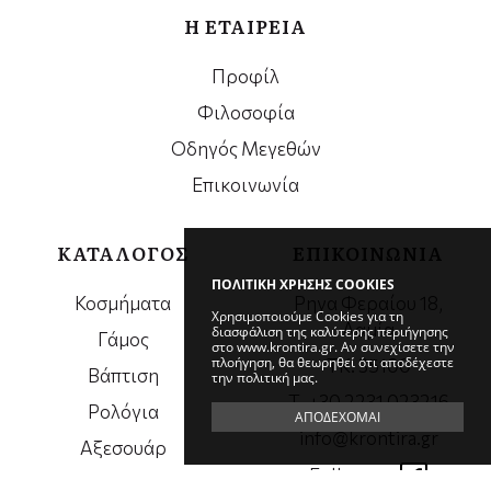
Η ΕΤΑΙΡΕΙΑ
Προφίλ
Φιλοσοφία
Οδηγός Μεγεθών
Επικοινωνία
ΚΑΤΑΛΟΓΟΣ
ΕΠΙΚΟΙΝΩΝΙΑ
ΠΟΛΙΤΙΚΗ ΧΡΗΣΗΣ COOKIES
Κοσμήματα
Ρηγα Φεραίου 18,
Χρησιμοποιούμε Cookies για τη
Λαμία
διασφάλιση της καλύτερης περιήγησης
Γάμος
στο www.krontira.gr. Αν συνεχίσετε την
πλοήγηση, θα θεωρηθεί ότι αποδέχεστε
ΤΚ. 35100
Βάπτιση
την πολιτική μας.
Τ. +30 2231 023216
Ρολόγια
ΑΠΟΔΕΧΟΜΑΙ
info@krontira.gr
Αξεσουάρ
Follow us