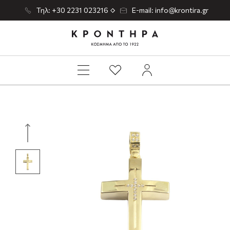
Τηλ: +30 2231 023216
E-mail: info@krontira.gr