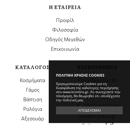
Η ΕΤΑΙΡΕΙΑ
Προφίλ
Φιλοσοφία
Οδηγός Μεγεθών
Επικοινωνία
ΚΑΤΑΛΟΓΟΣ
ΕΠΙΚΟΙΝΩΝΙΑ
ΠΟΛΙΤΙΚΗ ΧΡΗΣΗΣ COOKIES
Κοσμήματα
Ρηγα Φεραίου 18,
Χρησιμοποιούμε Cookies για τη
Λαμία
διασφάλιση της καλύτερης περιήγησης
Γάμος
στο www.krontira.gr. Αν συνεχίσετε την
πλοήγηση, θα θεωρηθεί ότι αποδέχεστε
ΤΚ. 35100
Βάπτιση
την πολιτική μας.
Τ. +30 2231 023216
Ρολόγια
ΑΠΟΔΕΧΟΜΑΙ
info@krontira.gr
Αξεσουάρ
Follow us