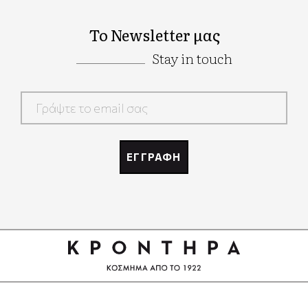
Το Newsletter μας
Stay in touch
Google
Recaptcha
ΕΓΓΡΑΦΗ
Google
Recaptcha