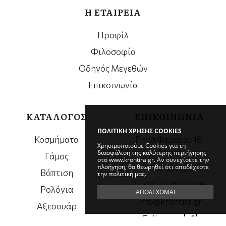
Η ΕΤΑΙΡΕΙΑ
Προφίλ
Φιλοσοφία
Οδηγός Μεγεθών
Επικοινωνία
ΚΑΤΑΛΟΓΟΣ
ΕΠΙΚΟΙΝΩΝΙΑ
ΠΟΛΙΤΙΚΗ ΧΡΗΣΗΣ COOKIES
Κοσμήματα
Ρηγα Φεραίου 18,
Χρησιμοποιούμε Cookies για τη
Λαμία
διασφάλιση της καλύτερης περιήγησης
Γάμος
στο www.krontira.gr. Αν συνεχίσετε την
πλοήγηση, θα θεωρηθεί ότι αποδέχεστε
ΤΚ. 35100
Βάπτιση
την πολιτική μας.
Τ. +30 2231 023216
Ρολόγια
ΑΠΟΔΕΧΟΜΑΙ
info@krontira.gr
Αξεσουάρ
Follow us