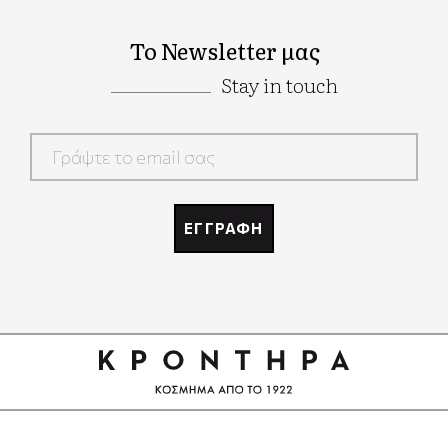
Το Newsletter μας
Stay in touch
Google
Recaptcha
ΕΓΓΡΑΦΗ
Google
Recaptcha