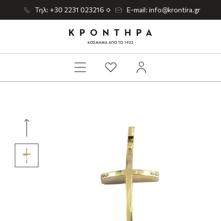
Τηλ: +30 2231 023216
E-mail: info@krontira.gr