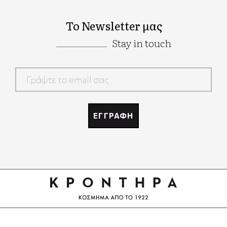
Το Newsletter μας
Stay in touch
Google
Recaptcha
ΕΓΓΡΑΦΗ
Google
Recaptcha