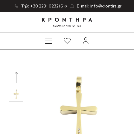
Τηλ: +30 2231 023216
E-mail: info@krontira.gr