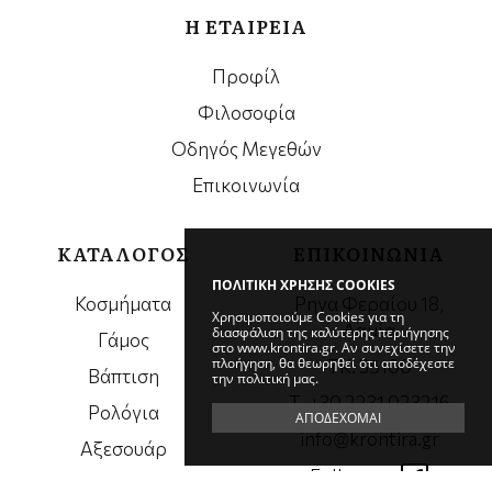
Η ΕΤΑΙΡΕΙΑ
Προφίλ
Φιλοσοφία
Οδηγός Μεγεθών
Επικοινωνία
ΚΑΤΑΛΟΓΟΣ
ΕΠΙΚΟΙΝΩΝΙΑ
ΠΟΛΙΤΙΚΗ ΧΡΗΣΗΣ COOKIES
Κοσμήματα
Ρηγα Φεραίου 18,
Χρησιμοποιούμε Cookies για τη
Λαμία
διασφάλιση της καλύτερης περιήγησης
Γάμος
στο www.krontira.gr. Αν συνεχίσετε την
πλοήγηση, θα θεωρηθεί ότι αποδέχεστε
ΤΚ. 35100
Βάπτιση
την πολιτική μας.
Τ. +30 2231 023216
Ρολόγια
ΑΠΟΔΕΧΟΜΑΙ
info@krontira.gr
Αξεσουάρ
Follow us