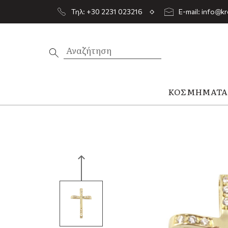
Τηλ: +30 2231 023216
E-mail: info@kr
ΚΟΣΜΉΜΑΤ