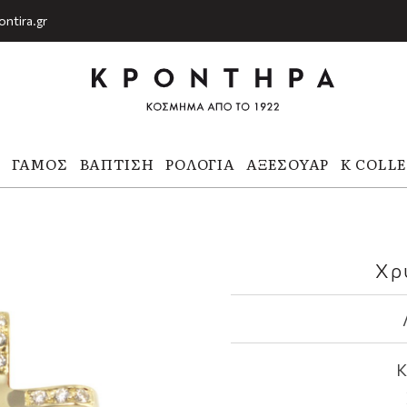
ontira.gr
Α
ΓΆΜΟΣ
ΒΆΠΤΙΣΗ
ΡΟΛΌΓΙΑ
ΑΞΕΣΟΥΆΡ
K COLL
Χρ
Κ