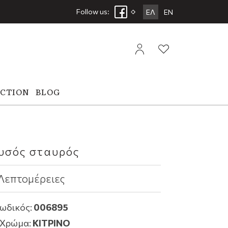
Follow us:
ΕΛ
EN
ECTION
BLOG
υσός σταυρός
Λεπτομέρειες
ωδικός:
006895
Χρώμα:
ΚΙΤΡΙΝΟ