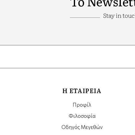
Το Newslet
Stay in tou
Google
Recaptcha
Η ΕΤΑΙΡΕΙΑ
Προφίλ
Φιλοσοφία
Οδηγός Μεγεθών