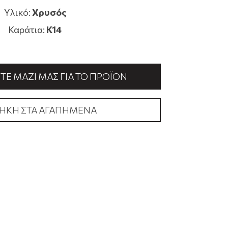
Υλικό:
Χρυσός
Καράτια:
K14
Ε ΜΑΖΊ ΜΑΣ ΓΙΑ ΤΟ ΠΡΟΪΌΝ
ΉΚΗ ΣΤΑ ΑΓΑΠΗΜΈΝΑ