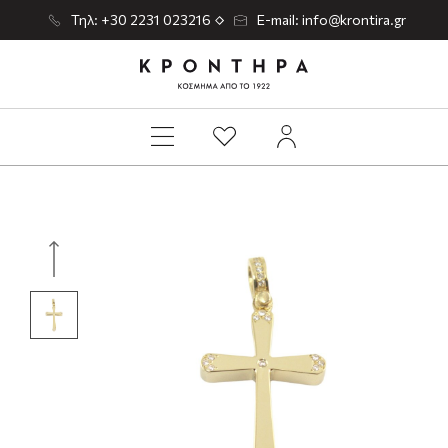
Τηλ: +30 2231 023216
E-mail: info@krontira.gr