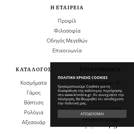
Η ΕΤΑΙΡΕΙΑ
Προφίλ
Φιλοσοφία
Οδηγός Μεγεθών
Επικοινωνία
ΚΑΤΑΛΟΓΟΣ
ΕΠΙΚΟΙΝΩΝΙΑ
ΠΟΛΙΤΙΚΗ ΧΡΗΣΗΣ COOKIES
Κοσμήματα
Ρηγα Φεραίου 18,
Χρησιμοποιούμε Cookies για τη
Λαμία
διασφάλιση της καλύτερης περιήγησης
Γάμος
στο www.krontira.gr. Αν συνεχίσετε την
πλοήγηση, θα θεωρηθεί ότι αποδέχεστε
ΤΚ. 35100
Βάπτιση
την πολιτική μας.
Τ. +30 2231 023216
Ρολόγια
ΑΠΟΔΕΧΟΜΑΙ
info@krontira.gr
Αξεσουάρ
Follow us