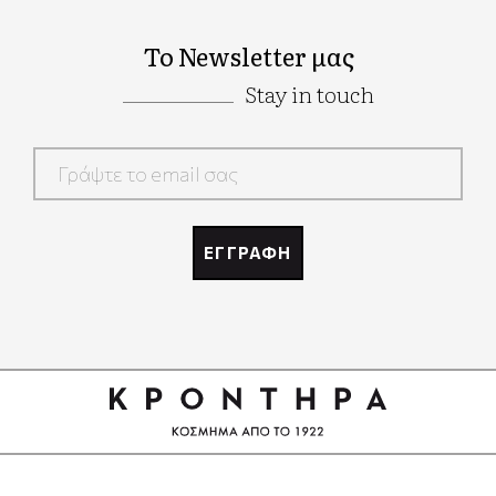
Το Newsletter μας
Stay in touch
Google
Recaptcha
ΕΓΓΡΑΦΗ
Google
Recaptcha