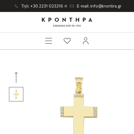
Τηλ: +30 2231 023216
E-mail: info@krontira.gr