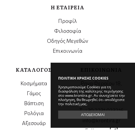
Η ΕΤΑΙΡΕΙΑ
Προφίλ
Φιλοσοφία
Οδηγός Μεγεθών
Επικοινωνία
ΚΑΤΑΛΟΓΟΣ
ΕΠΙΚΟΙΝΩΝΙΑ
ΠΟΛΙΤΙΚΗ ΧΡΗΣΗΣ COOKIES
Κοσμήματα
Ρηγα Φεραίου 18,
Χρησιμοποιούμε Cookies για τη
Λαμία
διασφάλιση της καλύτερης περιήγησης
Γάμος
στο www.krontira.gr. Αν συνεχίσετε την
πλοήγηση, θα θεωρηθεί ότι αποδέχεστε
ΤΚ. 35100
Βάπτιση
την πολιτική μας.
Τ. +30 2231 023216
Ρολόγια
ΑΠΟΔΕΧΟΜΑΙ
info@krontira.gr
Αξεσουάρ
Follow us