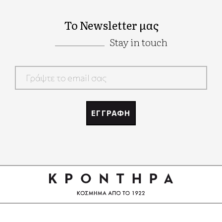
Το Newsletter μας
Stay in touch
Google
Recaptcha
ΕΓΓΡΑΦΗ
Google
Recaptcha