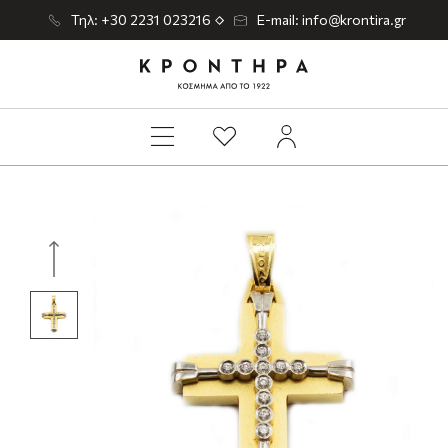
Τηλ: +30 2231 023216
E-mail: info@krontira.gr