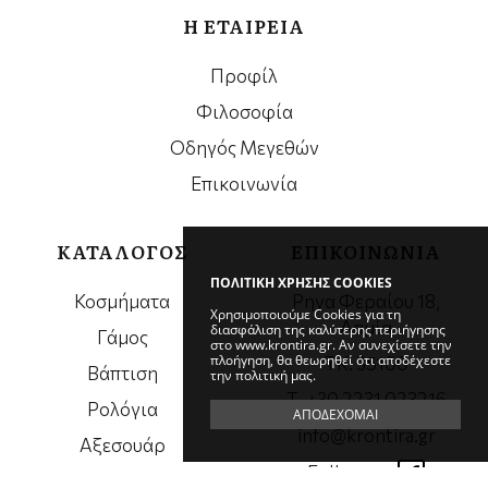
Η ΕΤΑΙΡΕΙΑ
Προφίλ
Φιλοσοφία
Οδηγός Μεγεθών
Επικοινωνία
ΚΑΤΑΛΟΓΟΣ
ΕΠΙΚΟΙΝΩΝΙΑ
ΠΟΛΙΤΙΚΗ ΧΡΗΣΗΣ COOKIES
Κοσμήματα
Ρηγα Φεραίου 18,
Χρησιμοποιούμε Cookies για τη
Λαμία
διασφάλιση της καλύτερης περιήγησης
Γάμος
στο www.krontira.gr. Αν συνεχίσετε την
πλοήγηση, θα θεωρηθεί ότι αποδέχεστε
ΤΚ. 35100
Βάπτιση
την πολιτική μας.
Τ. +30 2231 023216
Ρολόγια
ΑΠΟΔΕΧΟΜΑΙ
info@krontira.gr
Αξεσουάρ
Follow us