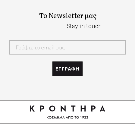
Το Newsletter μας
Stay in touch
Google
Recaptcha
ΕΓΓΡΑΦΗ
Google
Recaptcha