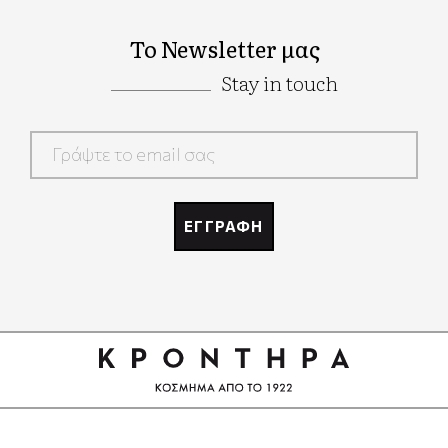
Το Newsletter μας
Stay in touch
Google
Recaptcha
ΕΓΓΡΑΦΗ
Google
Recaptcha