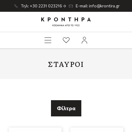
Τηλ: +30 2231 023216
E-mail: info@krontira.gr
ΣΤΑΥΡΟΊ
Φίλτρα