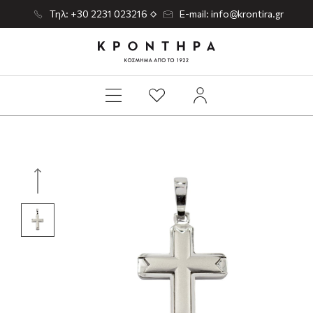
Τηλ: +30 2231 023216
E-mail: info@krontira.gr