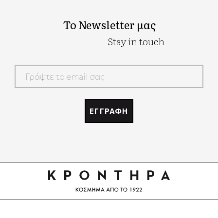
Το Newsletter μας
Stay in touch
Google
Recaptcha
ΕΓΓΡΑΦΗ
Google
Recaptcha