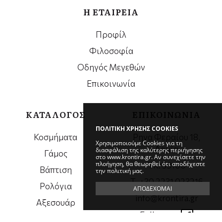
Η ΕΤΑΙΡΕΙΑ
Προφίλ
Φιλοσοφία
Οδηγός Μεγεθών
Επικοινωνία
ΚΑΤΑΛΟΓΟΣ
ΕΠΙΚΟΙΝΩΝΙΑ
ΠΟΛΙΤΙΚΗ ΧΡΗΣΗΣ COOKIES
Κοσμήματα
Ρηγα Φεραίου 18,
Χρησιμοποιούμε Cookies για τη
Λαμία
διασφάλιση της καλύτερης περιήγησης
Γάμος
στο www.krontira.gr. Αν συνεχίσετε την
πλοήγηση, θα θεωρηθεί ότι αποδέχεστε
ΤΚ. 35100
Βάπτιση
την πολιτική μας.
Τ. +30 2231 023216
Ρολόγια
ΑΠΟΔΕΧΟΜΑΙ
info@krontira.gr
Αξεσουάρ
Follow us