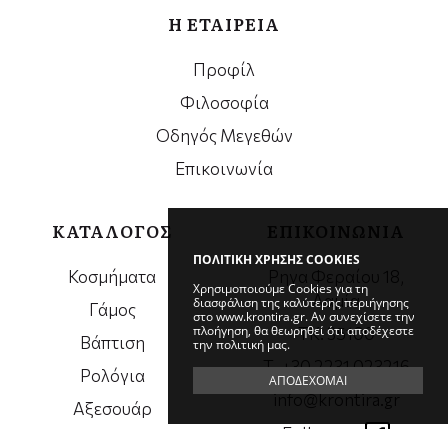
Η ΕΤΑΙΡΕΙΑ
Προφίλ
Φιλοσοφία
Οδηγός Μεγεθών
Επικοινωνία
ΚΑΤΑΛΟΓΟΣ
ΕΠΙΚΟΙΝΩΝΙΑ
ΠΟΛΙΤΙΚΗ ΧΡΗΣΗΣ COOKIES
Κοσμήματα
Ρηγα Φεραίου 18,
Χρησιμοποιούμε Cookies για τη
Λαμία
διασφάλιση της καλύτερης περιήγησης
Γάμος
στο www.krontira.gr. Αν συνεχίσετε την
πλοήγηση, θα θεωρηθεί ότι αποδέχεστε
ΤΚ. 35100
Βάπτιση
την πολιτική μας.
Τ. +30 2231 023216
Ρολόγια
ΑΠΟΔΕΧΟΜΑΙ
info@krontira.gr
Αξεσουάρ
Follow us