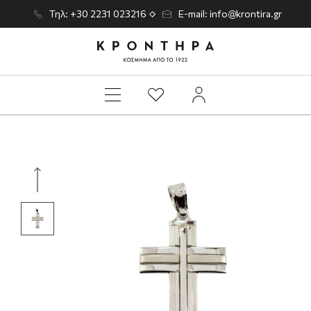
Τηλ: +30 2231 023216
E-mail: info@krontira.gr