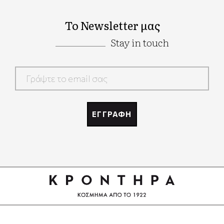
Το Newsletter μας
Stay in touch
Google
Recaptcha
ΕΓΓΡΑΦΗ
Google
Recaptcha