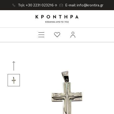
Τηλ: +30 2231 023216
E-mail: info@krontira.gr