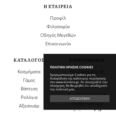
Η ΕΤΑΙΡΕΙΑ
Προφίλ
Φιλοσοφία
Οδηγός Μεγεθών
Επικοινωνία
ΚΑΤΑΛΟΓΟΣ
ΕΠΙΚΟΙΝΩΝΙΑ
ΠΟΛΙΤΙΚΗ ΧΡΗΣΗΣ COOKIES
Κοσμήματα
Ρηγα Φεραίου 18,
Χρησιμοποιούμε Cookies για τη
Λαμία
διασφάλιση της καλύτερης περιήγησης
Γάμος
στο www.krontira.gr. Αν συνεχίσετε την
πλοήγηση, θα θεωρηθεί ότι αποδέχεστε
ΤΚ. 35100
Βάπτιση
την πολιτική μας.
Τ. +30 2231 023216
Ρολόγια
ΑΠΟΔΕΧΟΜΑΙ
info@krontira.gr
Αξεσουάρ
Follow us