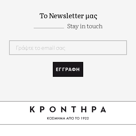
Το Newsletter μας
Stay in touch
Google
Recaptcha
ΕΓΓΡΑΦΗ
Google
Recaptcha