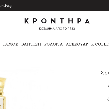
ontira.gr
Α
ΓΆΜΟΣ
ΒΆΠΤΙΣΗ
ΡΟΛΌΓΙΑ
ΑΞΕΣΟΥΆΡ
K COLL
Χρ
Κ