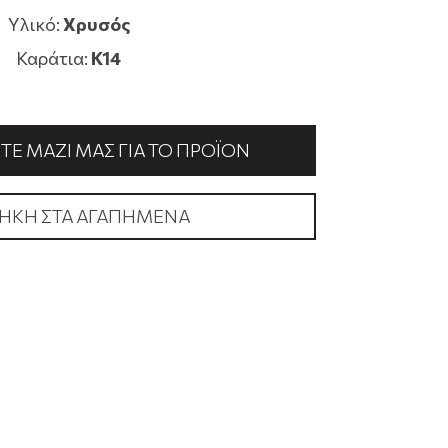
Υλικό:
Χρυσός
Καράτια:
K14
Ε ΜΑΖΊ ΜΑΣ ΓΙΑ ΤΟ ΠΡΟΪΌΝ
ΉΚΗ ΣΤΑ ΑΓΑΠΗΜΈΝΑ