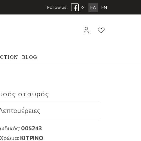
Follow us:
ΕΛ
EN
ECTION
BLOG
υσός σταυρός
Λεπτομέρειες
ωδικός:
005243
Χρώμα:
ΚΙΤΡΙΝΟ