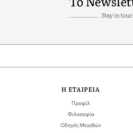
Το Newslet
Stay in tou
Google
Recaptcha
Η ΕΤΑΙΡΕΙΑ
Προφίλ
Φιλοσοφία
Οδηγός Μεγεθών