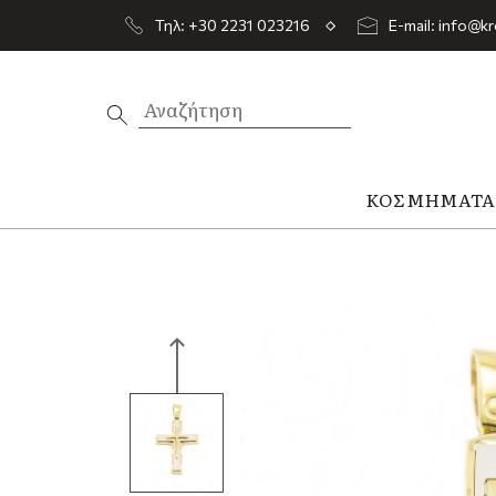
Τηλ: +30 2231 023216
E-mail: info@kr
ΚΟΣΜΉΜΑΤ