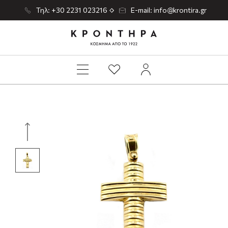
Τηλ: +30 2231 023216
E-mail: info@krontira.gr