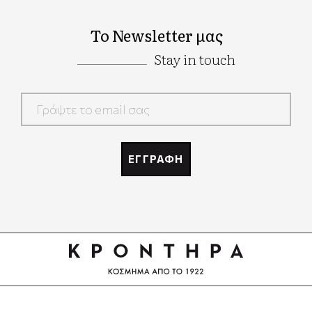
Το Newsletter μας
Stay in touch
Google
Recaptcha
ΕΓΓΡΑΦΗ
Google
Recaptcha