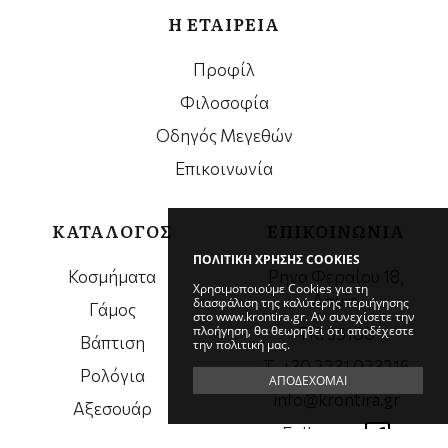
Η ΕΤΑΙΡΕΙΑ
Προφίλ
Φιλοσοφία
Οδηγός Μεγεθών
Επικοινωνία
ΚΑΤΑΛΟΓΟΣ
ΕΠΙΚΟΙΝΩΝΙΑ
ΠΟΛΙΤΙΚΗ ΧΡΗΣΗΣ COOKIES
Κοσμήματα
Ρηγα Φεραίου 18,
Χρησιμοποιούμε Cookies για τη
Λαμία
διασφάλιση της καλύτερης περιήγησης
Γάμος
στο www.krontira.gr. Αν συνεχίσετε την
πλοήγηση, θα θεωρηθεί ότι αποδέχεστε
ΤΚ. 35100
Βάπτιση
την πολιτική μας.
Τ. +30 2231 023216
Ρολόγια
ΑΠΟΔΕΧΟΜΑΙ
info@krontira.gr
Αξεσουάρ
Follow us