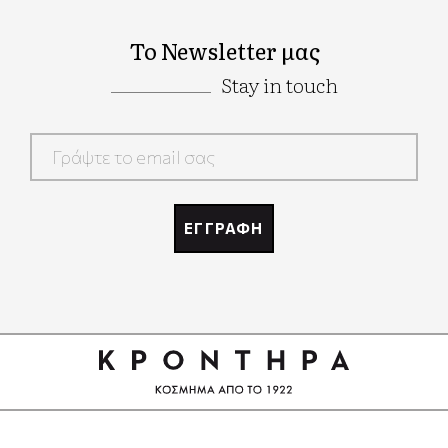
Το Newsletter μας
Stay in touch
Google
Recaptcha
ΕΓΓΡΑΦΗ
Google
Recaptcha