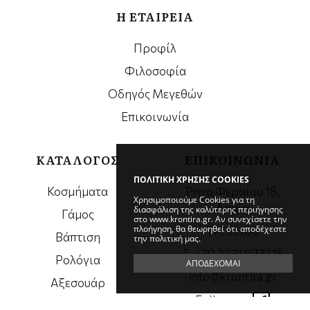
Η ΕΤΑΙΡΕΙΑ
Προφίλ
Φιλοσοφία
Οδηγός Μεγεθών
Επικοινωνία
ΚΑΤΑΛΟΓΟΣ
ΕΠΙΚΟΙΝΩΝΙΑ
ΠΟΛΙΤΙΚΗ ΧΡΗΣΗΣ COOKIES
Κοσμήματα
Ρηγα Φεραίου 18,
Χρησιμοποιούμε Cookies για τη
Λαμία
διασφάλιση της καλύτερης περιήγησης
Γάμος
στο www.krontira.gr. Αν συνεχίσετε την
πλοήγηση, θα θεωρηθεί ότι αποδέχεστε
ΤΚ. 35100
Βάπτιση
την πολιτική μας.
Τ. +30 2231 023216
Ρολόγια
ΑΠΟΔΕΧΟΜΑΙ
info@krontira.gr
Αξεσουάρ
Follow us