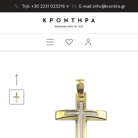
Τηλ: +30 2231 023216
E-mail: info@krontira.gr