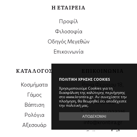
Η ΕΤΑΙΡΕΙΑ
Προφίλ
Φιλοσοφία
Οδηγός Μεγεθών
Επικοινωνία
ΚΑΤΑΛΟΓΟΣ
ΕΠΙΚΟΙΝΩΝΙΑ
ΠΟΛΙΤΙΚΗ ΧΡΗΣΗΣ COOKIES
Κοσμήματα
Ρηγα Φεραίου 18,
Χρησιμοποιούμε Cookies για τη
Λαμία
διασφάλιση της καλύτερης περιήγησης
Γάμος
στο www.krontira.gr. Αν συνεχίσετε την
πλοήγηση, θα θεωρηθεί ότι αποδέχεστε
ΤΚ. 35100
Βάπτιση
την πολιτική μας.
Τ. +30 2231 023216
Ρολόγια
ΑΠΟΔΕΧΟΜΑΙ
info@krontira.gr
Αξεσουάρ
Follow us