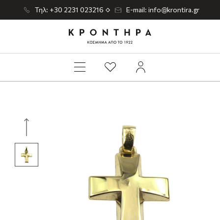
Τηλ: +30 2231 023216
E-mail: info@krontira.gr