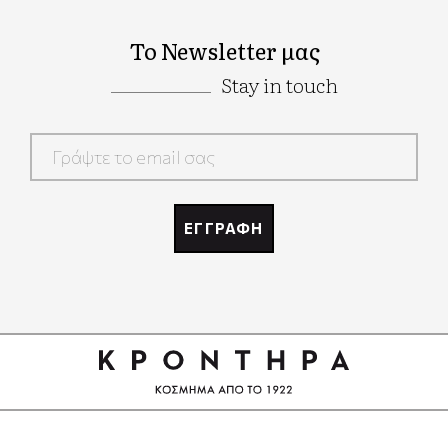
Το Newsletter μας
Stay in touch
Google
Recaptcha
ΕΓΓΡΑΦΗ
Google
Recaptcha