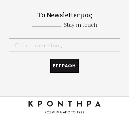
Το Newsletter μας
Stay in touch
Google
Recaptcha
ΕΓΓΡΑΦΗ
Google
Recaptcha