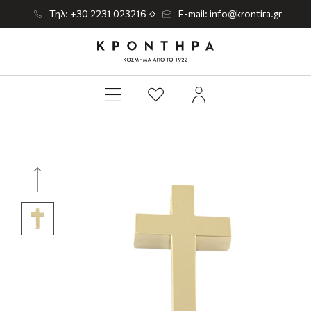
Τηλ: +30 2231 023216
E-mail: info@krontira.gr