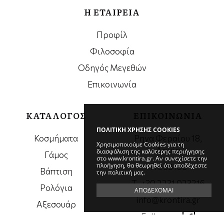
Η ΕΤΑΙΡΕΙΑ
Προφίλ
Φιλοσοφία
Οδηγός Μεγεθών
Επικοινωνία
ΚΑΤΑΛΟΓΟΣ
ΕΠΙΚΟΙΝΩΝΙΑ
ΠΟΛΙΤΙΚΗ ΧΡΗΣΗΣ COOKIES
Κοσμήματα
Ρηγα Φεραίου 18,
Χρησιμοποιούμε Cookies για τη
Λαμία
διασφάλιση της καλύτερης περιήγησης
Γάμος
στο www.krontira.gr. Αν συνεχίσετε την
πλοήγηση, θα θεωρηθεί ότι αποδέχεστε
ΤΚ. 35100
Βάπτιση
την πολιτική μας.
Τ. +30 2231 023216
Ρολόγια
ΑΠΟΔΕΧΟΜΑΙ
info@krontira.gr
Αξεσουάρ
Follow us