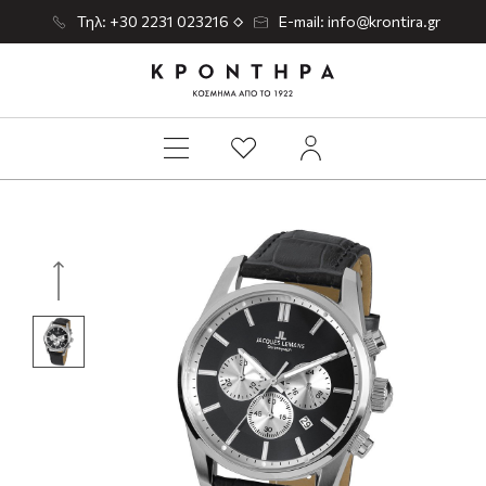
Τηλ: +30 2231 023216
E-mail: info@krontira.gr