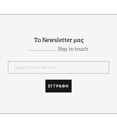
Το Newsletter μας
Stay in touch
Google
Recaptcha
ΕΓΓΡΑΦΗ
Google