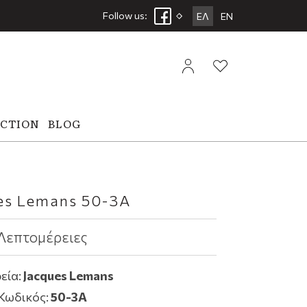
Follow us:
ΕΛ
EN
ECTION
BLOG
es Lemans 50-3A
Λεπτομέρειες
εία:
Jacques Lemans
Κωδικός:
50-3A