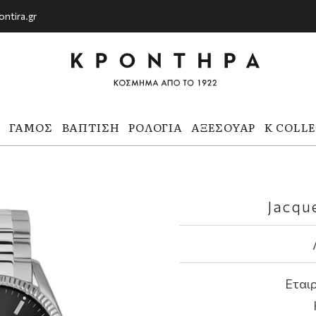
ontira.gr
Α
ΓΆΜΟΣ
ΒΆΠΤΙΣΗ
ΡΟΛΌΓΙΑ
ΑΞΕΣΟΥΆΡ
K COLL
Jacqu
Εταιρ