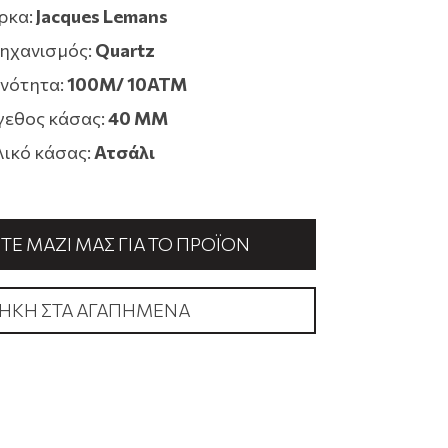
ρκα:
Jacques Lemans
ηχανισμός:
Quartz
νότητα:
100M/ 10ATM
εθος κάσας:
40 MM
λικό κάσας:
Ατσάλι
Ε ΜΑΖΊ ΜΑΣ ΓΙΑ ΤΟ ΠΡΟΪΌΝ
ΉΚΗ ΣΤΑ ΑΓΑΠΗΜΈΝΑ