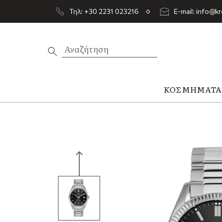
Τηλ: +30 2231 023216
E-mail: info@kr
ΚΟΣΜΉΜΑΤ