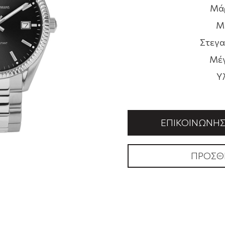
Μά
Μ
Στεγα
Μέγ
Υ
ΕΠΙΚΟΙΝΩΝΉΣΤ
ΠΡΟΣΘ