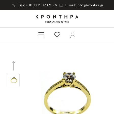
Τηλ: +30 2231 023216
E-mail: info@krontira.gr