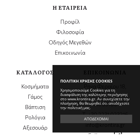
Η ΕΤΑΙΡΕΙΑ
Προφίλ
Φιλοσοφία
Οδηγός Μεγεθών
Επικοινωνία
ΚΑΤΑΛΟΓΟΣ
ΕΠΙΚΟΙΝΩΝΙΑ
ΠΟΛΙΤΙΚΗ ΧΡΗΣΗΣ COOKIES
Κοσμήματα
Ρηγα Φεραίου 18,
Χρησιμοποιούμε Cookies για τη
Λαμία
διασφάλιση της καλύτερης περιήγησης
Γάμος
στο www.krontira.gr. Αν συνεχίσετε την
πλοήγηση, θα θεωρηθεί ότι αποδέχεστε
ΤΚ. 35100
Βάπτιση
την πολιτική μας.
Τ. +30 2231 023216
Ρολόγια
ΑΠΟΔΕΧΟΜΑΙ
info@krontira.gr
Αξεσουάρ
Follow us