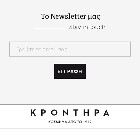
Το Newsletter μας
Stay in touch
Google
Recaptcha
ΕΓΓΡΑΦΗ
Google
Recaptcha