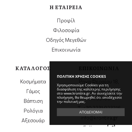
Η ΕΤΑΙΡΕΙΑ
Προφίλ
Φιλοσοφία
Οδηγός Μεγεθών
Επικοινωνία
ΚΑΤΑΛΟΓΟΣ
ΕΠΙΚΟΙΝΩΝΙΑ
ΠΟΛΙΤΙΚΗ ΧΡΗΣΗΣ COOKIES
Κοσμήματα
Ρηγα Φεραίου 18,
Χρησιμοποιούμε Cookies για τη
Λαμία
διασφάλιση της καλύτερης περιήγησης
Γάμος
στο www.krontira.gr. Αν συνεχίσετε την
πλοήγηση, θα θεωρηθεί ότι αποδέχεστε
ΤΚ. 35100
Βάπτιση
την πολιτική μας.
Τ. +30 2231 023216
Ρολόγια
ΑΠΟΔΕΧΟΜΑΙ
info@krontira.gr
Αξεσουάρ
Follow us