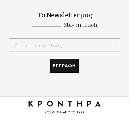
Το Newsletter μας
Stay in touch
Google
Recaptcha
ΕΓΓΡΑΦΗ
Google
Recaptcha