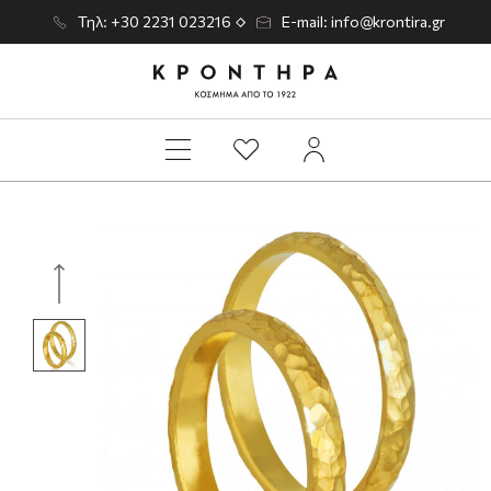
Τηλ: +30 2231 023216
E-mail: info@krontira.gr