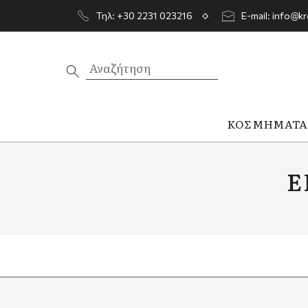
Τηλ: +30 2231 023216
E-mail: info@kr
ΚΟΣΜΉΜΑΤ
Ε