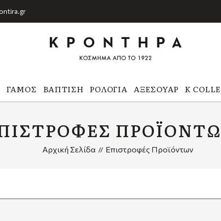
ontira.gr
Α
ΓΆΜΟΣ
ΒΆΠΤΙΣΗ
ΡΟΛΌΓΙΑ
ΑΞΕΣΟΥΆΡ
K COLL
ΠΙΣΤΡΟΦΈΣ ΠΡΟΪΌΝΤ
Αρχική Σελίδα
Επιστροφές Προϊόντων