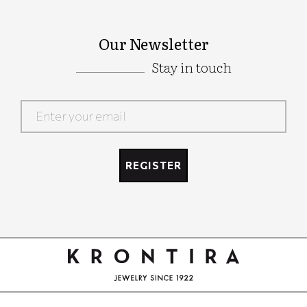
Our Newsletter
Stay in touch
Google
Recaptcha
REGISTER
Google
Recaptcha