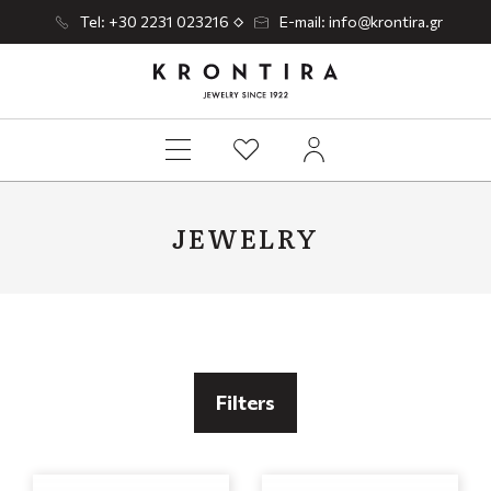
Tel: +30 2231 023216
E-mail: info@krontira.gr
JEWELRY
Filters