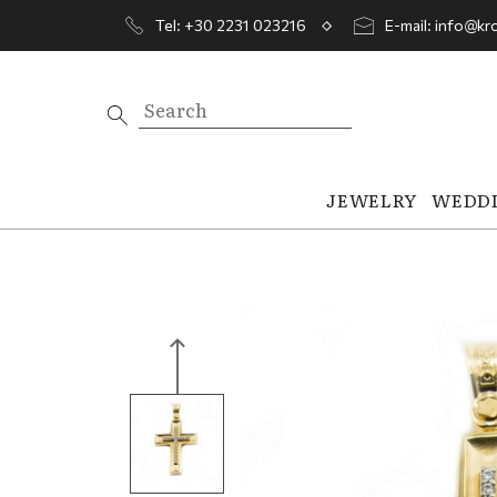
Tel: +30 2231 023216
E-mail: info@kro
JEWELRY
WEDD