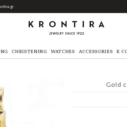
ntira.gr
ING
CHRISTENING
WATCHES
ACCESSORIES
K C
Gold c