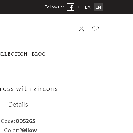
Follow us:
ΕΛ
EN
OLLECTION
BLOG
ross with zircons
Details
Code:
005265
Color:
Yellow