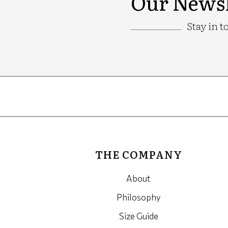
Our Newsl
Stay in t
Google
Recaptcha
THE COMPANY
About
Philosophy
Size Guide