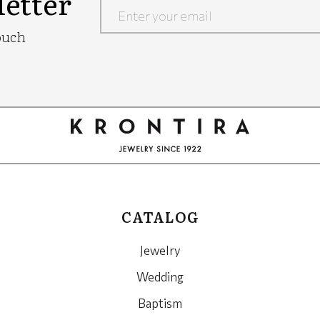
etter
Google
ouch
Recaptcha
CATALOG
Jewelry
Wedding
Baptism